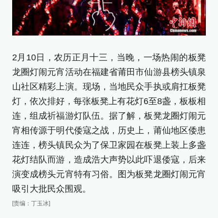
2月10日，农历正月十三，当晚，一场热闹的板凳
2
龙圈灯闹元宵活动在福建省莆田市仙游县榜头镇泉
龙
山社区精彩上演。现场，当地民众手执或肩扛板凳
山
灯，依次排好，每张板凳上有花灯6至8盏，板板相
灯
连，组成祈福游灯队伍。据了解，板凳龙圈灯闹元
连
宵相传源于明代倭寇之战，历史上，莆仙地区倭患
宵
连连，榜头镇民众为了保卫家园在板凳上装上多盏
连
花灯结队而游，造成浩大声势以此吓退倭寇，后来
花
演变成榜头元宵特有习俗。图为板凳龙圈灯闹元宵
演
吸引大批民众围观。
龙
[责编：丁玉冰]
[责