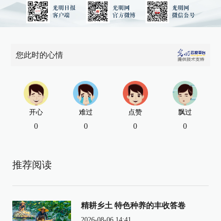
您此时的心情
开心
难过
点赞
飘过
0
0
0
0
推荐阅读
精耕乡土 特色种养的丰收答卷
2026-08-06 14:41