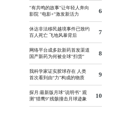
"有共鸣的故事"让年轻人奔向
6
影院
"电影+"激发新活力
休达非法移民越境事件已致约
7
百人死亡
飞地风暴背后
网络平台成多款新药首发渠道
8
国产新药为何被全球"扫货"
我科学家证实胶球存在 人类
9
首次看到由“力”构成的物质
探月:最新版月球"说明书"
观
10
测"猎鹰9"残骸撞击月球迹象