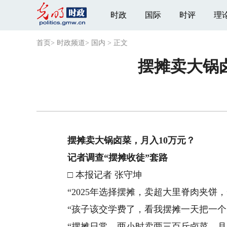
时政
国际
时评
理
首页
>
时政频道
>
国内
>
正文
摆摊卖大锅
摆摊卖大锅卤菜，月入10万元？
记者调查“摆摊收徒”套路
□ 本报记者 张守坤
“2025年选择摆摊，卖超大里脊肉夹饼，
“孩子该交学费了，看我摆摊一天把一个月1
“摆摊日常，两小时卖两三百斤卤菜，月入