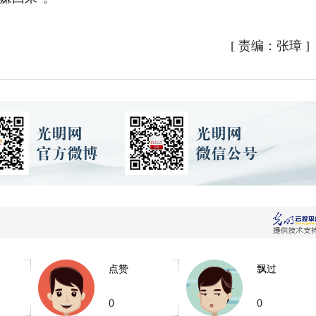
[
责编：张璋
]
点赞
飘过
0
0