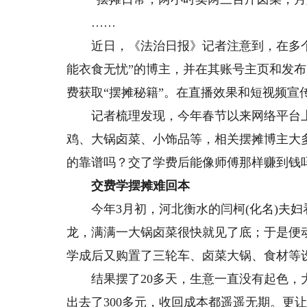
……
近日，《法治日报》记者注意到，在多个
能衣食无忧”的博主，并在其账号主页和发
费获取“摆摊秘籍”。在直播效果和短视频宣
记者梳理发现，今年春节以来网络平台上较
鸡、大锅卤菜、小饰品等，相关摆摊博主大多
的靠谱吗？交了学费后能像师傅那样赚到钱
交费学摆摊难回本
今年3月初，河北衡水的闫柯(化名)夫妇
龙，满满一大锅卤菜很快就见了底；于是便动
学成后又购置了三轮车、卤菜大锅、食材等
结果摆了20多天，生意一直没有起色，大
出去了300多元，收回成本都遥遥无期。更