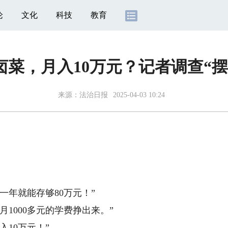
论
文化
科技
教育
卤菜，月入10万元？记者调查“摆
来源：
法治日报
2025-04-03 10:24
一年就能存够80万元！”
000多元的学费挣出来。”
10万元！”