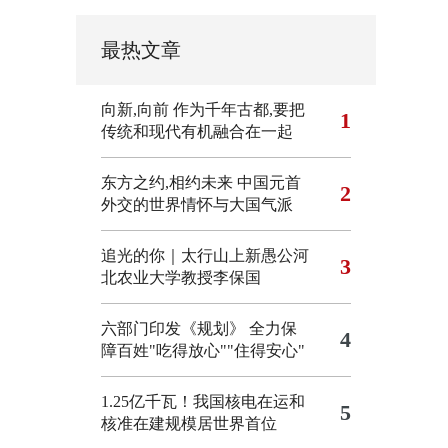
最热文章
向新,向前
作为千年古都,要把
1
传统和现代有机融合在一起
东方之约,相约未来 中国元首
2
外交的世界情怀与大国气派
追光的你｜太行山上新愚公河
3
北农业大学教授李保国
六部门印发《规划》 全力保
4
障百姓"吃得放心""住得安心"
1.25亿千瓦！我国核电在运和
5
核准在建规模居世界首位