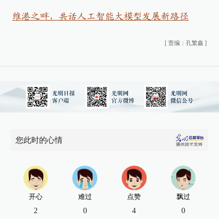
维港之畔，共话人工智能大模型发展新路径
[
责编：孔繁鑫
]
您此时的心情
开心
难过
点赞
飘过
2
0
4
0