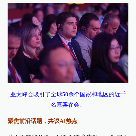
亚太峰会吸引了
全球50余个国家和地区的近千
名嘉宾参会。
聚焦前沿
话题
，
共议
AI热点