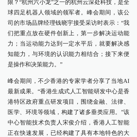
限？“杭州六小龙”之一的杭州云深处科技
，
是全
球四足机器人
领域的
领军者。峰会期间，
该公
司的市场品牌经理
钱晓宇
接受采访时表示
：
“我
们
把
重点放在硬件创新上，第一步解决运动能
力
；
当运动能力达到一定水平后，就要解决感
知能力，与环境的认识能力
相
结合
；接
下来
便
是
操作和决策能力。”
峰会期间，不少香港的专家学者分享了当地AI
最新
成果
。“香港生成式人工智能研发中心是香
港特区政府重点研发项目，围绕金融、法律、
医学、环境等领域，构建了
诸多
垂类应用。”
该
中心智能技术负责人宋俊介绍，香港人工智能
正在快速发展，已经构建了具有本地特色的大