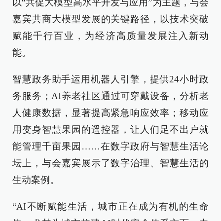
以“共促大模型高水平开发与应用”为主题，
与会
嘉宾
共商大模型发展的关键路径，以技术突破
赋能千行百业，为经济高质量发展注入新动
能。
智慧政务助手运用机器人引擎，提供24小时政
务服务；AI养老社区通过可穿戴设备，分析老
人健康数据，显著提高紧急响应效率；移动应
用
变身
智慧果园的遥控器，
让人们
足不出户就
能管理千亩果园……在数字政府与智慧生活论
坛上，与会嘉宾展示
了
数字治理、智慧生活的
生动案例。
“AI
不断
赋能生活
，
城市正在成为有机
的
生命