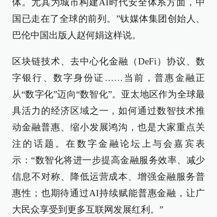
体。尤其为城市构建AI时代安全体系方面，中
国已走在
了
全球
的
前列。”钛媒体集团创始人、
巴伦中国出版人赵何娟这样说。
区块链技术、去中心化金融（DeFi）协议、数
字银行、数字身份证……当前，普惠金融正
从“数字化”迈向“数智化”。亚太地区作为全球最
具活力的经济区域之一，如何通过数智技术推
动金融普惠、缩小发展鸿沟，也是
大家
重点关
注的话题。在数字金融论坛上
与会嘉宾表
示：“
数智化将进一步提高金融服务效率、减少
信息不对称、降低运营成本、增强金融服务普
惠性
；也期待
通过AI持续赋能普惠金融，
让
广
大民众享受到更多互联网发展红利。
”