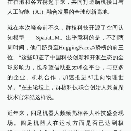
在香港和各方携起手来，共同打造脑机接口与
人工智能（AI）融合发展的全球创新高地。
就在本次峰会前不久，
群核科技开源了空间认
知
模型——
SpatialLM
。出乎意料的是，
不到两
周时间，
他们跻身至
HuggingFace趋势榜的前三
位。“
这些印证了中国科技创新和开源生态的全
球影响力，也希望借助亚太峰会平台，与更多
的企业、机构合作，加速
推进
AI走向物理世
界。
”
在主论坛
上
，群核科技联合创始人兼首席
技术官朱皓
这样说。
近年来
，四足机器人频频
亮相
各大
科技
盛会现
场。四足机器人在运动方面是否已达到极