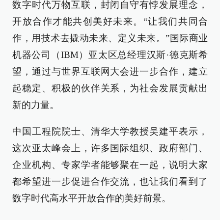
数字时代万物互联，封闭自守有悖发展
理念
，
开放合作才能共创
美好
未来。
“
让
我们共同合
作，
用
技术
去
撬动未来、定义未来。”国际商业
机器公司（IBM）亚太区总经理汉斯·德克斯
希
望，通过
与世界互联网大会进一步合作，建立
起稳定、积极的
伙伴
关系，为社会发展贡献出
新的
力量。
中国工程院院士、清华大学教授吴建平表示，
这次亚太峰会
上
，许多国际组织、政府部门、
企业机构
、
专家学者
能够
聚在一起，说明
大家
都
希望进一步促进合作交流
，
也让我们看到
了
数字时代高水平开放合作的美好前景。