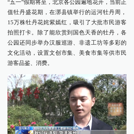
“五一”假期将至，北京各公园遍地花开，当前正
值牡丹盛花期，在漷县镇举行的运河牡丹周，
15万株牡丹花姹紫嫣红，吸引了大批市民游客
拍照打卡。除了能欣赏到国色天香的牡丹，各
公园还同步举办汉服巡游、非遗工坊等多彩的
文化活动，设置文创市集、美食市集等供市民
游客品鉴、消费。