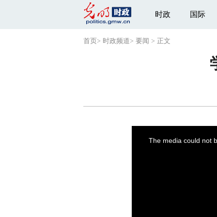
时政
国际
首页
>
时政频道
>
要闻
>
正文
This
is
a
The media could not be
modal
window.