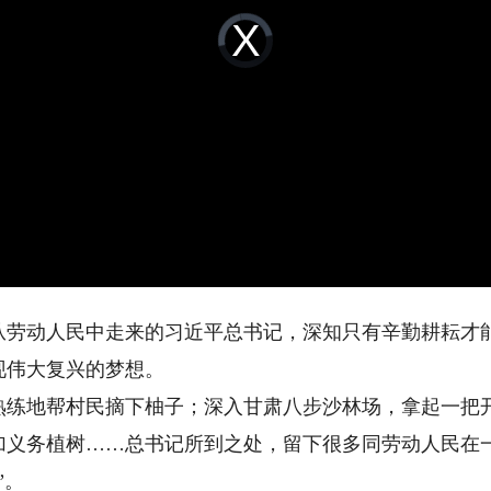
Video
Player
is
loading.
动人民中走来的习近平总书记，深知只有辛勤耕耘才能
现伟大复兴的梦想。
地帮村民摘下柚子；深入甘肃八步沙林场，拿起一把开
加义务植树……总书记所到之处，留下很多同劳动人民在
”。