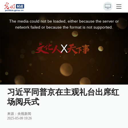
This
is
a
The media could not be loaded, either because the server or
modal
window.
network failed or because the format is not supported.
习近平同普京在主观礼台出席红
场阅兵式
来源：
央视新闻
2025-05-09 19:26