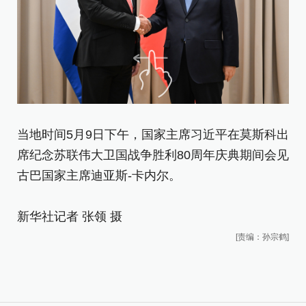
当
席
当地时间5月9日下午，国家主席习近平在莫斯科出
古
席纪念苏联伟大卫国战争胜利80周年庆典期间会见
古巴国家主席迪亚斯-卡内尔。
新
新华社记者 张领 摄
[责编：孙宗鹤]