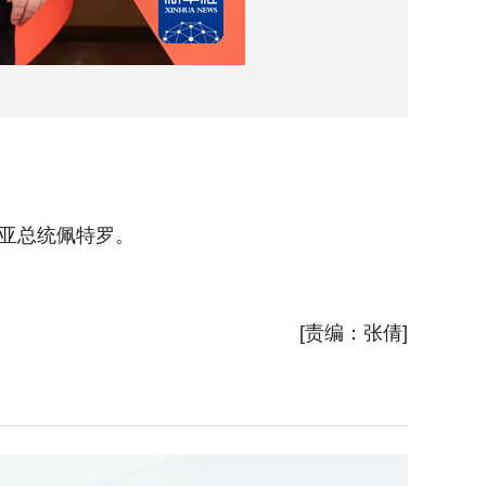
亚总统佩特罗。
5月1
新华社
[责编：张倩]