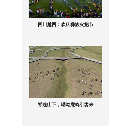
四川越西：欢庆彝族火把节
祁连山下，呦呦鹿鸣引客来