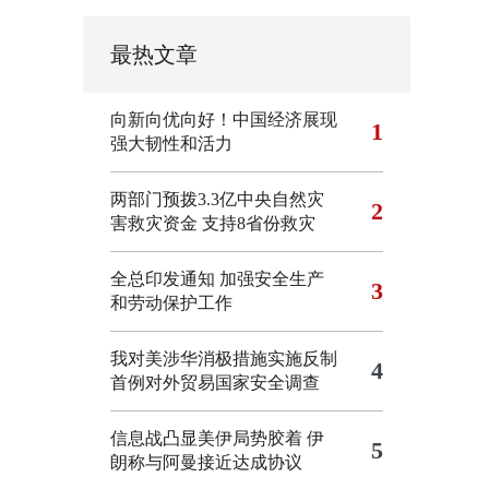
最热文章
向新向优向好！中国经济展现
1
强大韧性和活力
两部门预拨3.3亿中央自然灾
2
害救灾资金 支持8省份救灾
全总印发通知 加强安全生产
3
和劳动保护工作
我对美涉华消极措施实施反制
4
首例对外贸易国家安全调查
信息战凸显美伊局势胶着
伊
5
朗称与阿曼接近达成协议