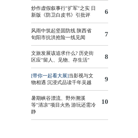
炒作虚假叙事行"扩军"之实
日
6
新版《防卫白皮书》引批评
风雨中筑起坚固防线 陕西省
7
旬阳市抗洪抢险一线见闻
文旅发展该追求什么?
历史街
8
区应"留人、见物、存生活"
[带你一起看大展]
当影视与文
9
物相遇 沉浸式品读千年吴越
暑期峡谷漂流、野外溯溪
10
等"清凉"项目火热 游玩还需冷
静