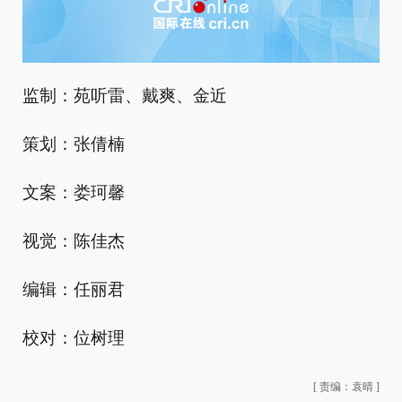
监制：苑听雷、戴爽、金近
策划：张倩楠
文案：娄珂馨
视觉：陈佳杰
编辑：任丽君
校对：位树理
[
责编：袁晴
]