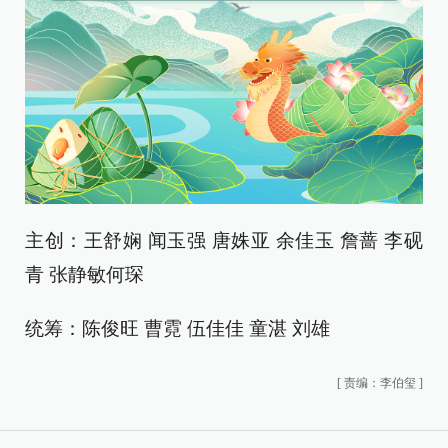
主创：王舒娴 闻玉强 唐姝亚 余佳玉 詹蔷 李砚
青 张静敏何琛
统筹：陈俊旺 曹霓 伍佳佳 童湛 刘雄
[
责编：李伯玺
]