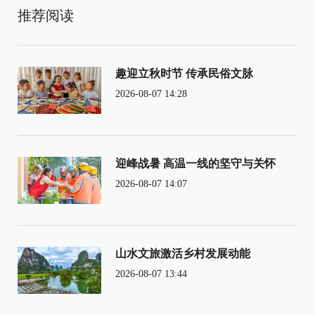
推荐阅读
趣迎立秋时节 传承民俗文脉
2026-08-07 14:28
迎峰战暑 高温一线的坚守与关怀
2026-08-07 14:07
山水文旅激活乡村发展动能
2026-08-07 13:44