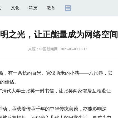
论
文化
科技
教育
明之光，让正能量成为网络空间
来源：
中国新闻网
2025-06-09 16:17
安徽，有一条长约百米、宽仅两米的小巷——六尺巷，它
贵的佳话。
清代大学士张英一封书信，让张吴两家邻居互相退让
。
动，承载着传承千年的中华传统美德，亦能影响深
网被反复提起，不仅融入几代人的日常生活，更成为中