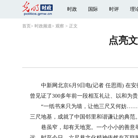
时政
国际
时评
理
首页
>
时政频道
>
观察
>
正文
点亮文
中新网北京6月9日电(记者 任思雨) 在
曾见证了300多年前一段相互礼让、以和为
“一纸书来只为墙，让他三尺又何妨……”
三尺地基，成就了中国邻里和谐谦让的典范
巷虽窄，却有天地宽。一个小小的善意举
远。时至今日，六尺巷文化精神依然在互联