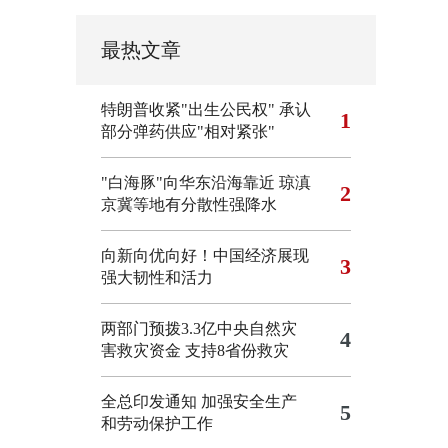
最热文章
特朗普收紧"出生公民权"
承认
1
部分弹药供应"相对紧张"
"白海豚"向华东沿海靠近 琼滇
2
京冀等地有分散性强降水
向新向优向好！中国经济展现
3
强大韧性和活力
两部门预拨3.3亿中央自然灾
4
害救灾资金 支持8省份救灾
全总印发通知 加强安全生产
5
和劳动保护工作