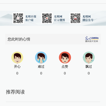
您此时的心情
开心
难过
点赞
飘过
0
0
0
0
推荐阅读