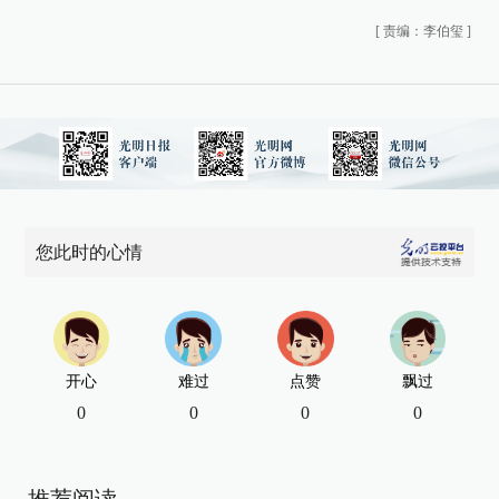
[
责编：李伯玺
]
您此时的心情
开心
难过
点赞
飘过
0
0
0
0