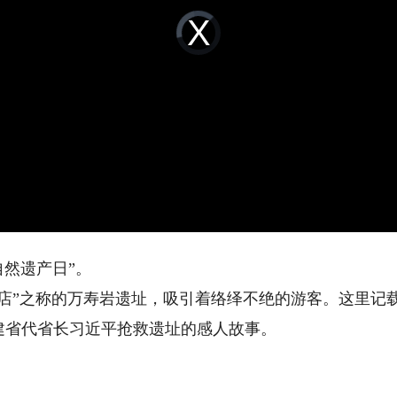
Video
Player
is
loading.
自然遗产日”。
之称的万寿岩遗址，吸引着络绎不绝的游客。这里记载了
建省代省长习近平抢救遗址的感人故事。