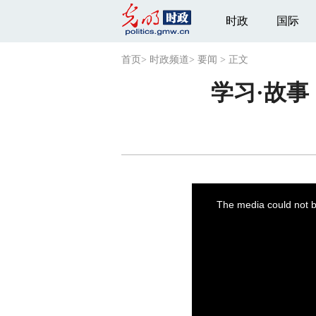
时政
国际
首页
>
时政频道
>
要闻
>
正文
学习·故事
This
is
a
The media could not be
modal
window.