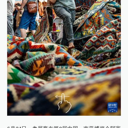
6
介
当
下
约
元
新
[责