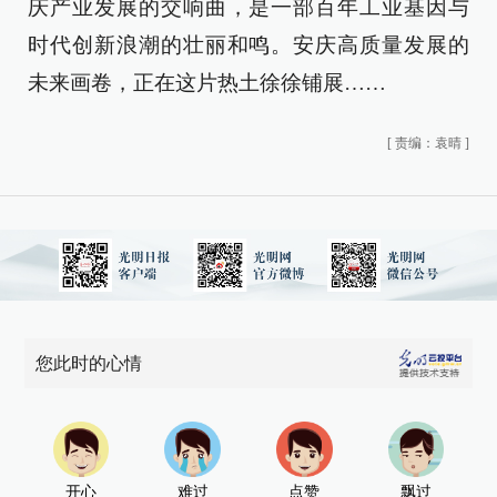
庆产业发展的交响曲，是一部百年工业基因与
时代创新浪潮的壮丽和鸣。安庆高质量发展的
未来画卷，正在这片热土徐徐铺展……
[
责编：袁晴
]
您此时的心情
开心
难过
点赞
飘过