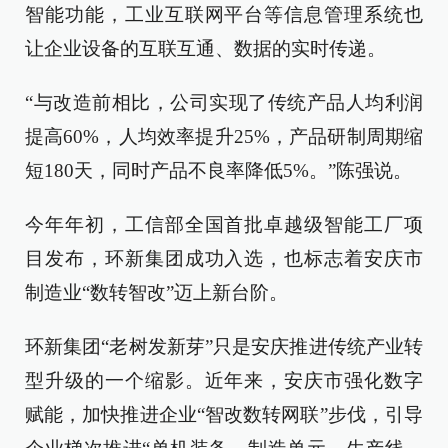
智能功能，工业互联网平台等信息管理系统也
让企业设备的互联互通、数据的实时传递。
“与改造前相比，公司实现了传统产品人均利润
提高60%，人均效率提升25%，产品研制周期缩
短180天，同时产品不良率降低5%。”陈强说。
今年年初，工信部全国首批卓越级智能工厂项
目发布，环新集团成功入选，也标志着安庆市
制造业“数转智改”迈上新台阶。
环新集团“老树发新芽”只是安庆推进传统产业转
型升级的一个缩影。近年来，安庆市强化数字
赋能，加快推进企业“智改数转网联”步伐，引导