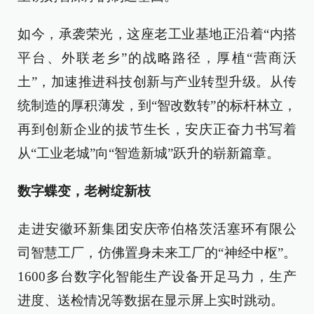
如今，承袭荣光，这座老工业基地正沿着“内搭
平台、外联老乡”的战略路径，厚植“营商沃
土”，加速推进科技创新与产业转型升级。从传
统制造的厚积薄发，到“智改数转”的标杆林立，
再到创新企业的拔节生长，安庆正奋力书写着
从“工业老城”向“智造新城”跃升的崭新篇章。
数字蝶变，老树绽新枝
走进安徽环新集团安庆帝伯格茨活塞环有限公
司智慧工厂，仿佛置身未来工厂的“神经中枢”。
1600多台数字化智能生产设备开足马力，生产
进度、送检情况等数据在显示屏上实时跳动。