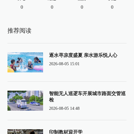
0
0
0
0
推荐阅读
逐水寻凉度盛夏 亲水游乐悦人心
2026-08-05 15:01
智能无人巡逻车开展城市路面交管巡
检
2026-08-05 14:48
印制教材迎开学