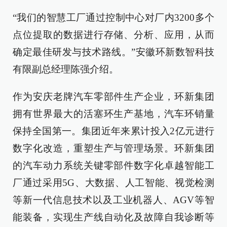
“我们的智慧工厂通过控制中心对厂内3200多个
点位提取的数据进行存储、分析、应用，从而
确定最佳研发与技术路线。”安徽环新数智科技
有限副总经理陈强介绍。
作为安庆老牌汽车零部件生产企业，环新集团
拥有世界最大的活塞环生产基地，汽车环销量
保持全国第一。集团近年来累计投入2亿元进行
数字化改造，重塑生产与管理场景。环新集团
的汽车动力系统关键零部件数字化卓越智能工
厂通过采用5G、大数据、人工智能、视觉检测
等新一代信息技术以及工业机器人、AGV等智
能装备，实现生产线自动化及故障自我诊断等