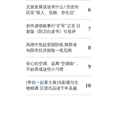
文旅发展该追求什么?
历史街
6
区应"留人、见物、存生活"
炒作虚假叙事行"扩军"之实
日
7
新版《防卫白皮书》引批评
风雨中筑起坚固防线 陕西省
8
旬阳市抗洪抢险一线见闻
安心吹空调、远离“空调病”，
9
不妨养成这些小习惯
[带你一起看大展]
当影视与文
10
物相遇 沉浸式品读千年吴越