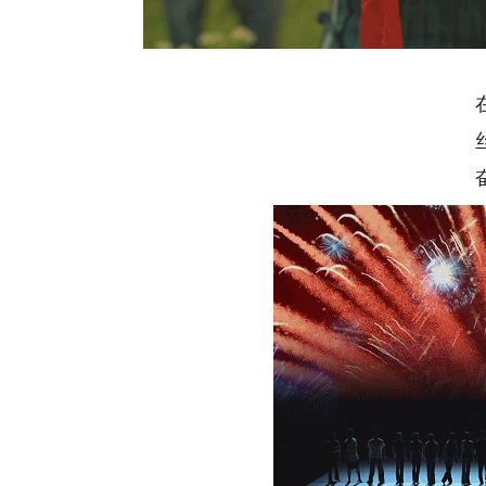
在星
丝路
奋进