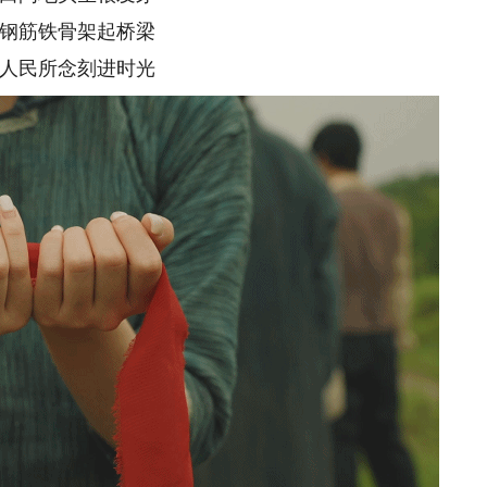
筋铁骨架起桥梁
民所念刻进时光