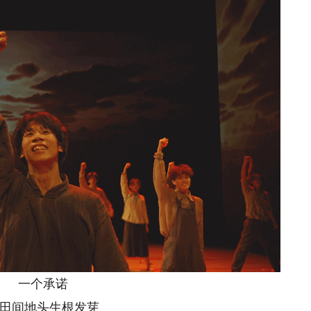
一个承诺
间地头生根发芽