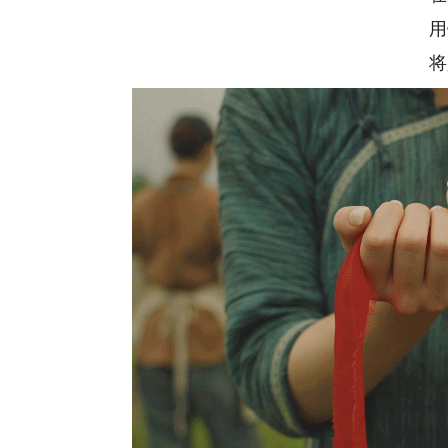
用钢
将人