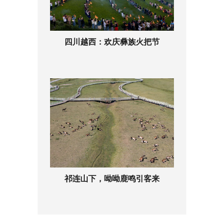
四川越西：欢庆彝族火把节
祁连山下，呦呦鹿鸣引客来