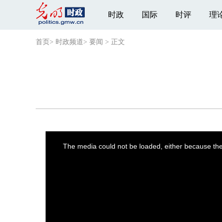
时政
国际
时评
理
首页
>
时政频道
>
要闻
>
正文
This
is
a
The media could not be loaded, either because the 
modal
window.