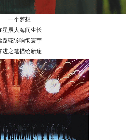
一个梦想
辰大海间生长
驼铃响彻寰宇
之笔描绘新途