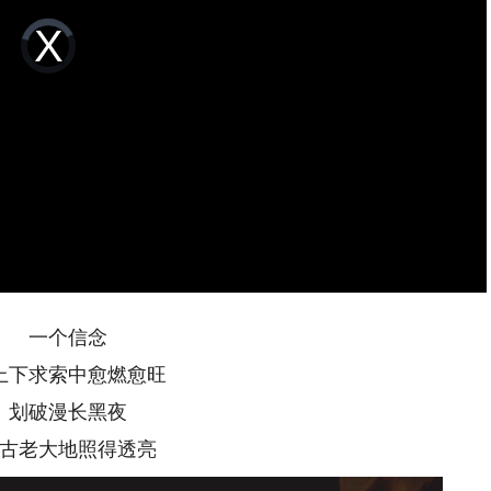
Video
Player
is
loading.
一个信念
下求索中愈燃愈旺
破漫长黑夜
老大地照得透亮