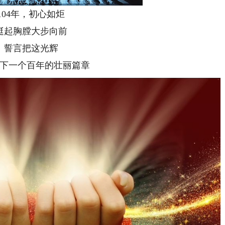
4年，初心如炬
胸膛大步向前
言把这光辉
一个百年的壮丽篇章