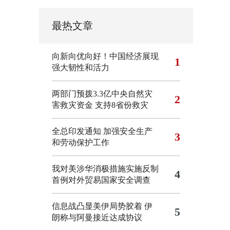
最热文章
向新向优向好！中国经济展现
1
强大韧性和活力
两部门预拨3.3亿中央自然灾
2
害救灾资金 支持8省份救灾
全总印发通知 加强安全生产
3
和劳动保护工作
我对美涉华消极措施实施反制
4
首例对外贸易国家安全调查
信息战凸显美伊局势胶着
伊
5
朗称与阿曼接近达成协议