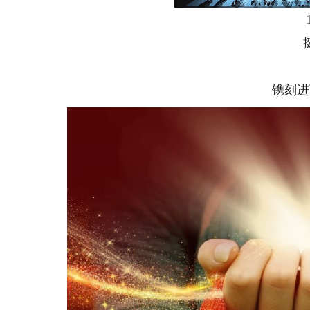
10
挺起
誓
镌刻进下