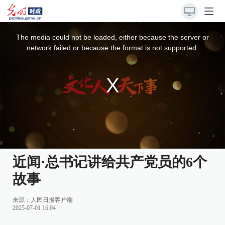
This
is
a
The media could not be loaded, either because the server or
modal
window.
network failed or because the format is not supported.
近闻·总书记讲给共产党员的6个
故事
来源：
人民日报客户端
2025-07-01 16:04