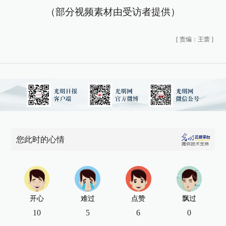
（部分视频素材由受访者提供）
[
责编：王蕾
]
您此时的心情
开心
难过
点赞
飘过
10
5
6
0