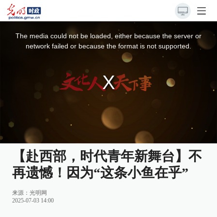
This
is
a
The media could not be loaded, either because the server or
modal
window.
network failed or because the format is not supported.
【赴西部，时代青年新舞台】不
再遗憾！因为“这条小鱼在乎”
来源：
光明网
2025-07-03 14:00