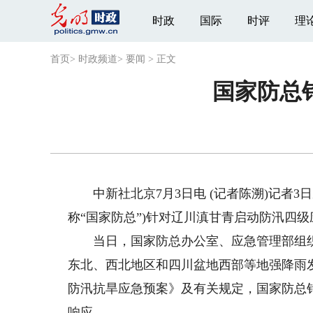
时政
国际
时评
理
首页
>
时政频道
>
要闻
>
正文
国家防总
中新社北京7月3日电 (记者陈溯)记者3
称“国家防总”)针对辽川滇甘青启动防汛四
当日，国家防总办公室、应急管理部组织
东北、西北地区和四川盆地西部等地强降雨
防汛抗旱应急预案》及有关规定，国家防总
响应。