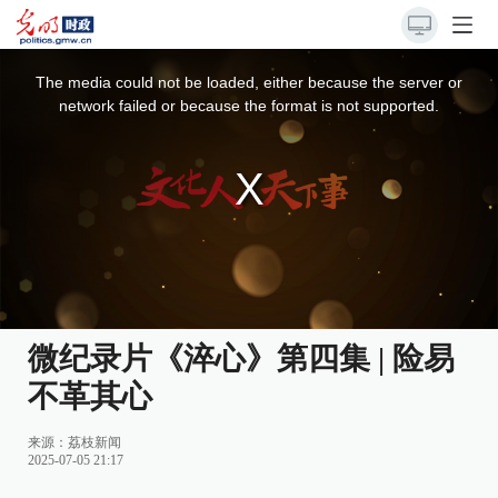
This
is
a
The media could not be loaded, either because the server or
modal
window.
network failed or because the format is not supported.
微纪录片《淬心》第四集 | 险易
不革其心
来源：
荔枝新闻
2025-07-05 21:17