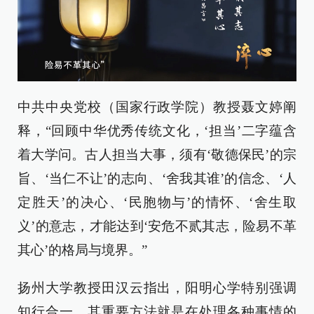
中共中央党校（国家行政学院）教授聂文婷阐
释，“回顾中华优秀传统文化，‘担当’二字蕴含
着大学问。古人担当大事，须有‘敬德保民’的宗
旨、‘当仁不让’的志向、‘舍我其谁’的信念、‘人
定胜天’的决心、‘民胞物与’的情怀、‘舍生取
义’的意志，才能达到‘安危不贰其志，险易不革
其心’的格局与境界。”
扬州大学教授田汉云指出，阳明心学特别强调
知行合一，其重要方法就是在处理各种事情的