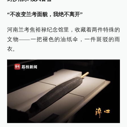
“不改变兰考面貌，我绝不离开”
河南兰考焦裕禄纪念馆里，收藏着两件特殊的
文物——一把褪色的油纸伞，一件斑驳的雨
衣。