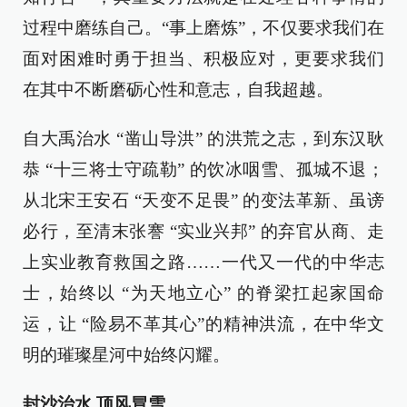
过程中磨练自己。“事上磨炼”，不仅要求我们在
面对困难时勇于担当、积极应对，更要求我们
在其中不断磨砺心性和意志，自我超越。
自大禹治水 “凿山导洪” 的洪荒之志，到东汉耿
恭 “十三将士守疏勒” 的饮冰咽雪、孤城不退；
从北宋王安石 “天变不足畏” 的变法革新、虽谤
必行，至清末张謇 “实业兴邦” 的弃官从商、走
上实业教育救国之路……一代又一代的中华志
士，始终以 “为天地立心” 的脊梁扛起家国命
运，让 “险易不革其心”的精神洪流，在中华文
明的璀璨星河中始终闪耀。
封沙治水 顶风冒雪