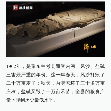
1962年，是豫东兰考县遭受内涝、风沙、盐碱
三害最严重的年份。这一年春天，风沙打毁了
二十万亩麦子；秋天，内涝淹坏了三十多万亩
庄稼，盐碱又毁了十万亩禾苗；全县的粮食产
量下降到历史最低水平。