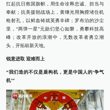
扛起抗日救国旗帜，用生命诠释忠诚、担当与
奉献；抗美援朝战场上，黄继光用胸膛堵住机
枪射孔，以鲜血铸就英勇丰碑；罗布泊的沙尘
里，“两弹一星”元勋们坚心如磐，勇攀科技高
峰；改革开放的浪潮中，无数改革者勇立潮
头，开拓崭新天地。
锐意进取 迎难而上
“我们造的不仅是盾构机，更是中国人的‘争气
机’”