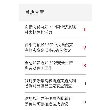
最热文章
向新向优向好！中国经济展现
1
强大韧性和活力
两部门预拨3.3亿中央自然灾
2
害救灾资金 支持8省份救灾
全总印发通知 加强安全生产
3
和劳动保护工作
我对美涉华消极措施实施反制
4
首例对外贸易国家安全调查
信息战凸显美伊局势胶着
伊
5
朗称与阿曼接近达成协议