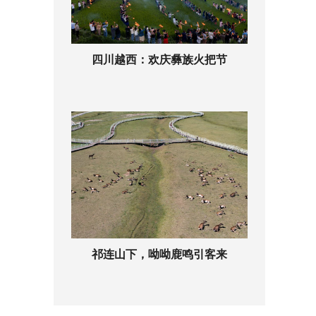
四川越西：欢庆彝族火把节
祁连山下，呦呦鹿鸣引客来