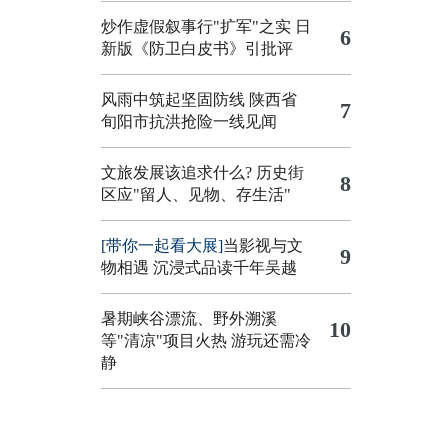
炒作虚假叙事行"扩军"之实
日
6
新版《防卫白皮书》引批评
风雨中筑起坚固防线 陕西省
7
旬阳市抗洪抢险一线见闻
文旅发展该追求什么?
历史街
8
区应"留人、见物、存生活"
[带你一起看大展]
当影视与文
9
物相遇 沉浸式品读千年吴越
暑期峡谷漂流、野外溯溪
10
等"清凉"项目火热 游玩还需冷
静