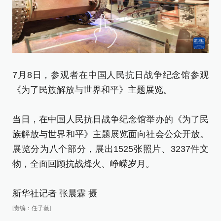
7月8日，参观者在中国人民抗日战争纪念馆参观
7
《为了民族解放与世界和平》主题展览。
《
当日，在中国人民抗日战争纪念馆举办的《为了民
当
族解放与世界和平》主题展览面向社会公众开放。
族
展览分为八个部分，展出1525张照片、3237件文
展
物，全面回顾抗战烽火、峥嵘岁月。
物
新华社记者 张晨霖 摄
新
[责编：任子薇]
[责