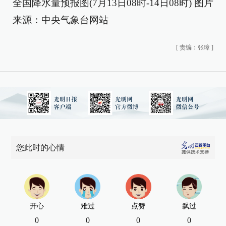
全国降水量预报图(7月13日08时-14日08时) 图片
来源：中央气象台网站
[
责编：张璋
]
您此时的心情
开心
难过
点赞
飘过
0
0
0
0