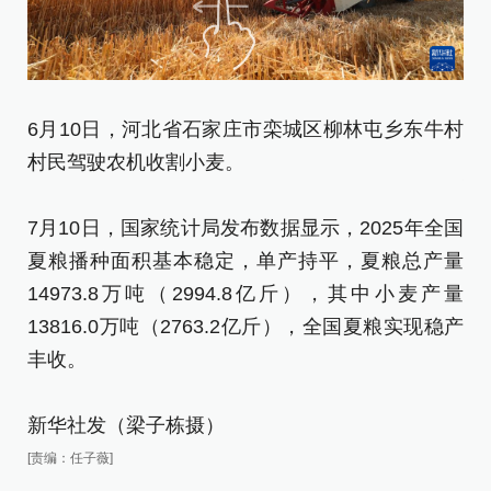
6月10日，河北省石家庄市栾城区柳林屯乡东牛村
6
村民驾驶农机收割小麦。
村
7月10日，国家统计局发布数据显示，2025年全国
7
夏粮播种面积基本稳定，单产持平，夏粮总产量
夏
14973.8万吨（2994.8亿斤），其中小麦产量
1
13816.0万吨（2763.2亿斤），全国夏粮实现稳产
1
丰收。
丰
新华社发（梁子栋摄）
新
[责编：任子薇]
[责