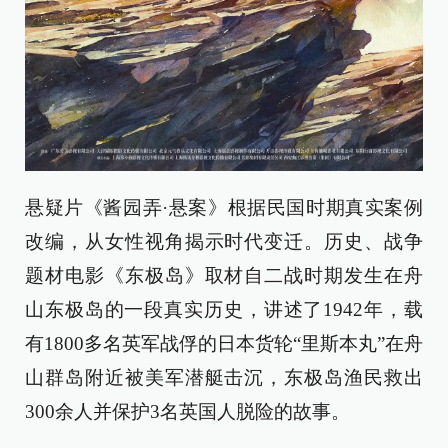
悬疑片《酱园弄·悬案》根据民国时期真实案例
改编，从女性视角揭示时代变迁。历史、战争
题材电影《东极岛》取材自二战时期发生在舟
山东极岛的一段真实历史，讲述了1942年，载
有1800多名英军战俘的日本货轮“里斯本丸”在舟
山群岛附近被美军潜艇击沉，东极岛渔民救出
300余人并保护3名英国人脱险的故事。