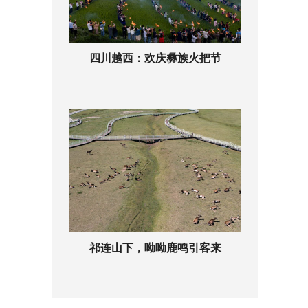
四川越西：欢庆彝族火把节
祁连山下，呦呦鹿鸣引客来