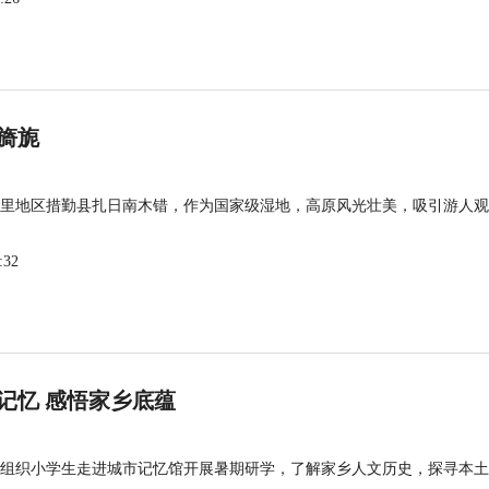
旖旎
里地区措勤县扎日南木错，作为国家级湿地，高原风光壮美，吸引游人观
:32
记忆 感悟家乡底蕴
组织小学生走进城市记忆馆开展暑期研学，了解家乡人文历史，探寻本土