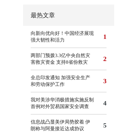
最热文章
向新向优向好！中国经济展现
1
强大韧性和活力
两部门预拨3.3亿中央自然灾
2
害救灾资金 支持8省份救灾
全总印发通知 加强安全生产
3
和劳动保护工作
我对美涉华消极措施实施反制
4
首例对外贸易国家安全调查
信息战凸显美伊局势胶着
伊
5
朗称与阿曼接近达成协议