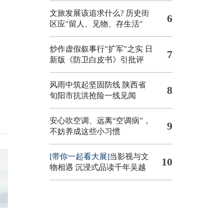
文旅发展该追求什么?
历史街
6
区应"留人、见物、存生活"
炒作虚假叙事行"扩军"之实
日
7
新版《防卫白皮书》引批评
风雨中筑起坚固防线 陕西省
8
旬阳市抗洪抢险一线见闻
安心吹空调、远离“空调病”，
9
不妨养成这些小习惯
[带你一起看大展]
当影视与文
10
物相遇 沉浸式品读千年吴越