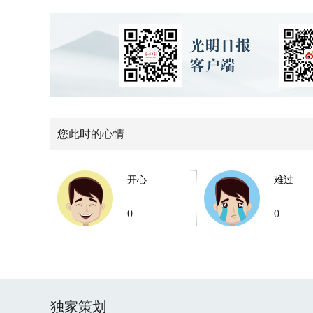
您此时的心情
开心
难过
0
0
独家策划