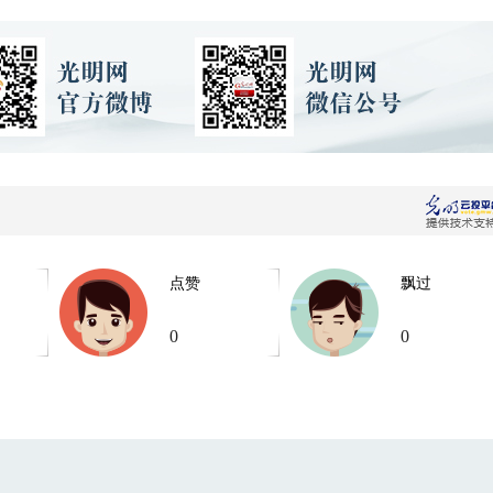
点赞
飘过
0
0