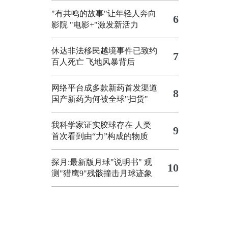
"有共鸣的故事"让年轻人奔向
6
影院
"电影+"激发新活力
休达非法移民越境事件已致约
7
百人死亡
飞地风暴背后
网络平台成多款新药首发渠道
8
国产新药为何被全球"扫货"
我科学家证实胶球存在 人类
9
首次看到由“力”构成的物质
探月:最新版月球"说明书"
观
10
测"猎鹰9"残骸撞击月球迹象