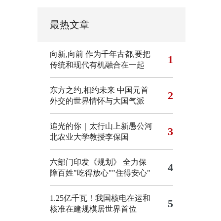
最热文章
向新,向前
作为千年古都,要把
1
传统和现代有机融合在一起
东方之约,相约未来 中国元首
2
外交的世界情怀与大国气派
追光的你｜太行山上新愚公河
3
北农业大学教授李保国
六部门印发《规划》 全力保
4
障百姓"吃得放心""住得安心"
1.25亿千瓦！我国核电在运和
5
核准在建规模居世界首位