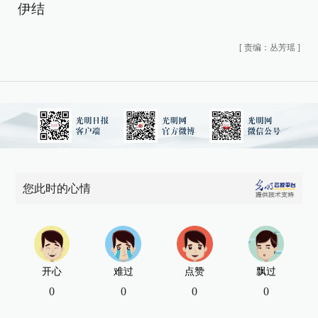
伊结
[
责编：丛芳瑶
]
您此时的心情
开心
难过
点赞
飘过
0
0
0
0