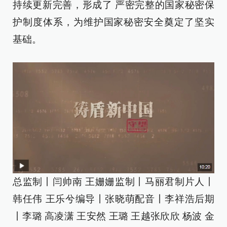
持续更新完善，形成了 严密完整的国家秘密保
护制度体系，为维护国家秘密安全奠定了坚实
基础。
总监制丨闫帅南 王姗姗监制丨马丽君制片人丨
韩任伟 王乐兮编导丨张晓萌配音丨李祥浩后期
丨李璐 高凌潇 王安然 王璐 王越张欣欣 杨波 金