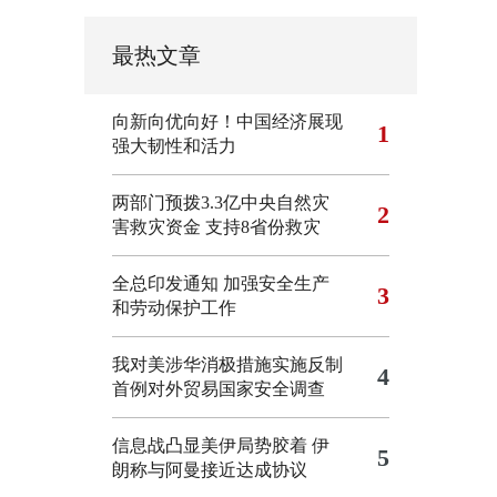
最热文章
向新向优向好！中国经济展现
1
强大韧性和活力
两部门预拨3.3亿中央自然灾
2
害救灾资金 支持8省份救灾
全总印发通知 加强安全生产
3
和劳动保护工作
我对美涉华消极措施实施反制
4
首例对外贸易国家安全调查
信息战凸显美伊局势胶着
伊
5
朗称与阿曼接近达成协议