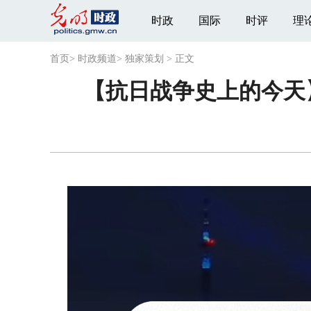
时政
国际
时评
理
首页
>
时政频道
>
独家策划
>
正文
【抗日战争史上的今天