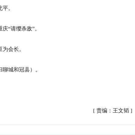
北平。
庆“请缨杀敌”。
亘为会长。
聊城和冠县）。
[
责编：王文韬
]