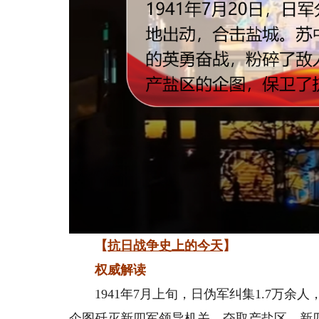
【
抗日战争史上的今天
】
权威解读
1941年7月上旬，日伪军纠集1.7万余
企图歼灭新四军领导机关，夺取产盐区。新