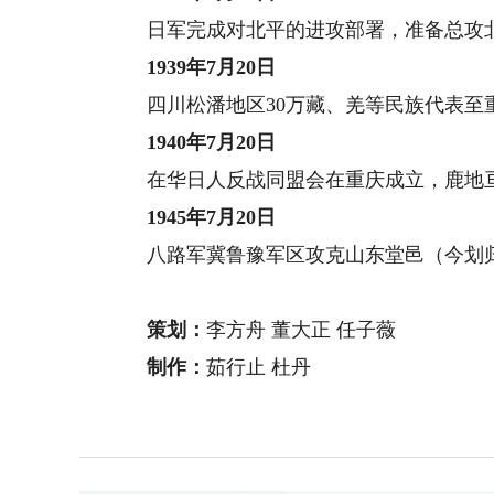
日军完成对北平的进攻部署，准备总攻
1939年7月20日
四川松潘地区30万藏、羌等民族代表至重
1940年7月20日
在华日人反战同盟会在重庆成立，鹿地
1945年7月20日
八路军冀鲁豫军区攻克山东堂邑（今划归
策划：
李方舟 董大正 任子薇
制作：
茹行止 杜丹