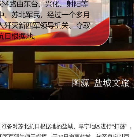
人，准备对苏北抗日根据地的盐城、阜宁地区进行“扫荡”，
四军军部为便于指挥，于10日撤离盐城，转至阜宁以西