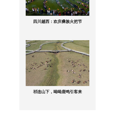
四川越西：欢庆彝族火把节
祁连山下，呦呦鹿鸣引客来