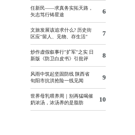
任新民——求真务实拓天路，
6
矢志笃行铸星途
文旅发展该追求什么?
历史街
7
区应"留人、见物、存生活"
炒作虚假叙事行"扩军"之实
日
8
新版《防卫白皮书》引批评
风雨中筑起坚固防线 陕西省
9
旬阳市抗洪抢险一线见闻
世界母乳喂养周｜别再猛喝催
10
奶浓汤，浓汤养的是脂肪