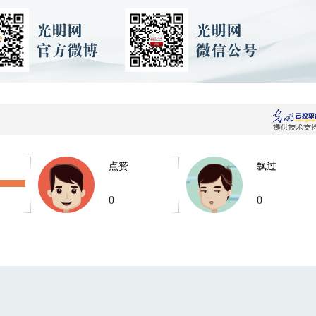
点赞
飘过
0
0