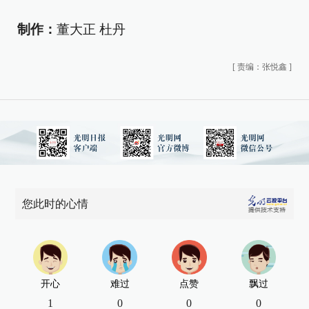
制作：
董大正 杜丹
[
责编：张悦鑫
]
您此时的心情
开心
难过
点赞
飘过
1
0
0
0