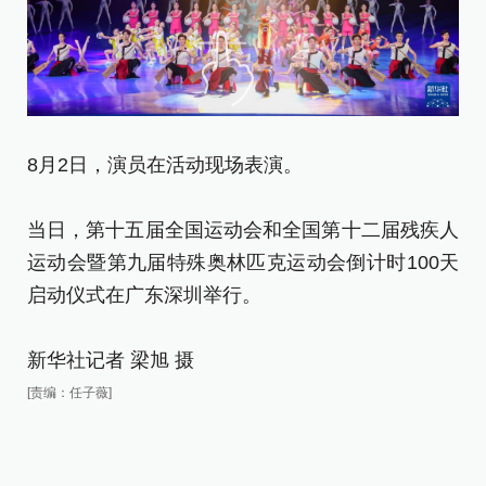
8月2日，演员在活动现场表演。
8
当日，第十五届全国运动会和全国第十二届残疾人
当
运动会暨第九届特殊奥林匹克运动会倒计时100天
运
启动仪式在广东深圳举行。
启
新华社记者 梁旭 摄
新
[责编：任子薇]
[责