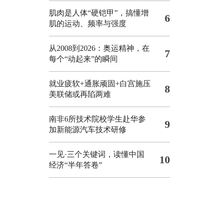
肌肉是人体“硬铠甲”，搞懂增
6
肌的运动、频率与强度
从2008到2026：奥运精神，在
7
每个“动起来”的瞬间
就业疲软+通胀顽固+白宫施压
8
美联储或再陷两难
南非6所技术院校学生赴华参
9
加新能源汽车技术研修
一见·三个关键词，读懂中国
10
经济“半年答卷”