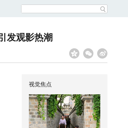
》引发观影热潮
视觉焦点