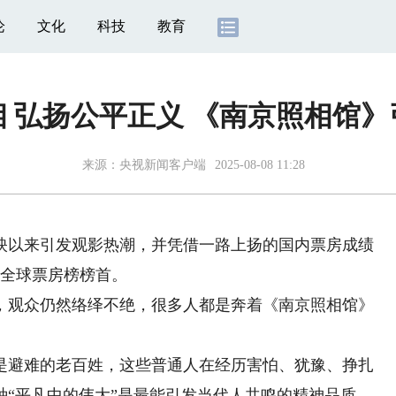
论
文化
科技
教育
 弘扬公平正义 《南京照相馆
来源：
央视新闻客户端
2025-08-08 11:28
以来引发观影热潮，并凭借一路上扬的国内票房成绩
末全球票房榜榜首。
观众仍然络绎不绝，很多人都是奔着《南京照相馆》
避难的老百姓，这些普通人在经历害怕、犹豫、挣扎
种“平凡中的伟大”是最能引发当代人共鸣的精神品质。