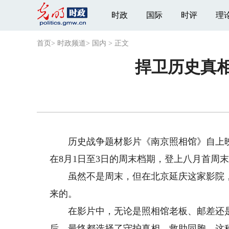
时政
国际
时评
理
首页
>
时政频道
>
国内
>
正文
捍卫历史真相
历史战争题材影片《南京照相馆》自上映
在8月1日至3日的周末档期，登上八月首周
虽然不是周末，但在北京延庆这家影院，
来的。
在影片中，无论是照相馆老板、邮差还是
后，最终都选择了守护真相、救助同胞。这