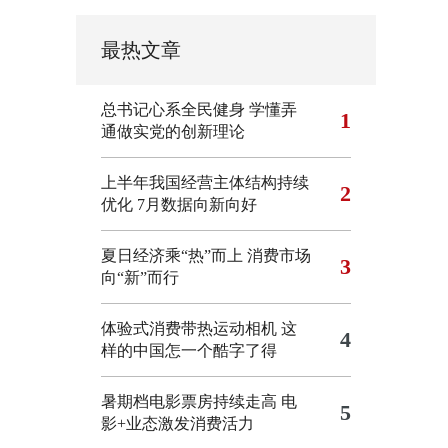
最热文章
总书记心系全民健身
学懂弄
1
通做实党的创新理论
上半年我国经营主体结构持续
2
优化
7月数据向新向好
夏日经济乘“热”而上 消费市场
3
向“新”而行
体验式消费带热运动相机
这
4
样的中国怎一个酷字了得
暑期档电影票房持续走高 电
5
影+业态激发消费活力