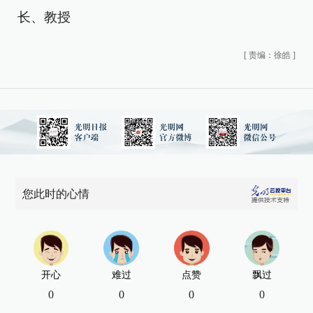
长、教授
[
责编：徐皓
]
您此时的心情
开心
难过
点赞
飘过
0
0
0
0