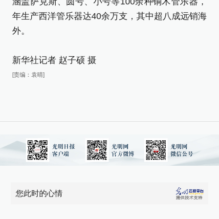
涵盖萨克斯、圆号、小号等100余种铜木管乐器，
涵
年生产西洋管乐器达40余万支，其中超八成远销海
年
外。
外
新华社记者 赵子硕 摄
新
[责编：袁晴]
[责
您此时的心情