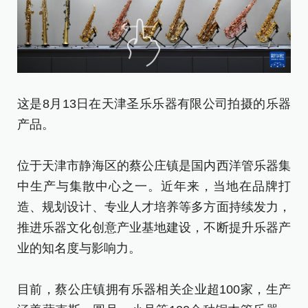
这是8月13日在天津圣乐乐器有限公司拍摄的乐器
8
产品。
在
位于天津市静海区的蔡公庄镇是国内西洋管乐器集
位
中生产与集散中心之一。近年来，当地在品牌打
中
造、规划设计、专业人才培养等多方面持续发力，
造
推进乐器文化创意产业基地建设，不断提升乐器产
推
业的知名度与影响力。
业
目前，蔡公庄镇拥有乐器相关企业超100家，生产
目