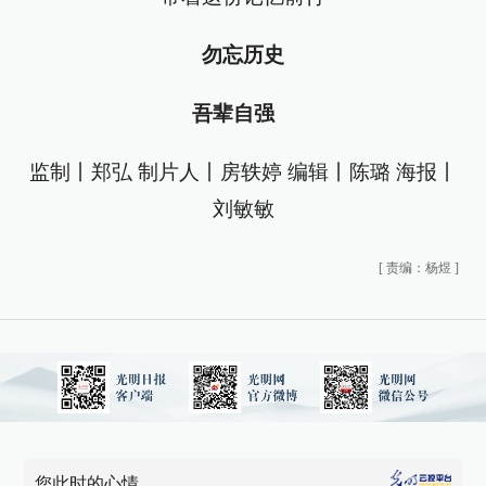
勿忘历史
吾辈自强
监制丨郑弘 制片人丨房轶婷 编辑丨陈璐 海报丨
刘敏敏
[
责编：杨煜
]
您此时的心情