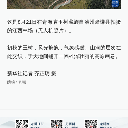
这是8月21日在青海省玉树藏族自治州囊谦县拍摄
这
的江西林场（无人机照片）。
乡
百
初秋的玉树，风光旖旎，气象磅礴。山河的层次在
此交织，于天地间铺开一幅雄浑壮丽的高原画卷。
初
此
新华社记者 齐芷玥 摄
新
[责编：袁晴]
[责