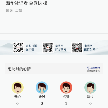
新
新华社记者 金良快 摄
[责
[责编：王蕾]
您此时的心情
开心
难过
点赞
飘过
0
0
1
0