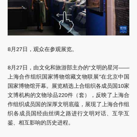
8
8月27日，观众在参观展览。
8
8月27日，由文化和旅游部主办的“文明的星河——
上
上海合作组织国家博物馆藏文物联展”在北京中国
国
国家博物馆开幕。展览精选上合组织各成员国10家
文
文博机构的文物珍品220件（套），反映了上海合
作
作组织成员国的深厚文明底蕴，展现了上海合作组
织
织各成员国经由丝绸之路进行文明对话、互学互
鉴
鉴、相互影响的历史进程。