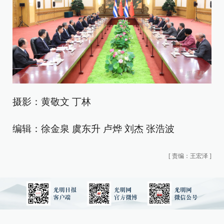
摄影：黄敬文 丁林
编辑：徐金泉 虞东升 卢烨 刘杰 张浩波
[
责编：王宏泽
]