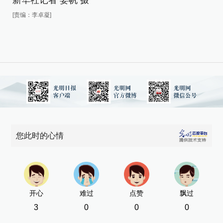
新华社记者 姜帆 摄
新
[责编：李卓凝]
[责
您此时的心情
开心
难过
点赞
飘过
3
0
0
0