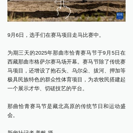
9
9月6日，选手们在赛马项目走马比赛中。
河
为期三天的2025年那曲市恰青赛马节于9月5日在
为
西藏那曲市格萨尔赛马场开幕。赛马节除了传统赛
西
马项目，还增设了抱石头、乌尔朵、拔河、押加等
马
极具民族特色的群众性体育项目，为农牧民搭建起
极
一个展示才华、切磋技艺的平台。
一
那曲恰青赛马节是藏北高原的传统节日和运动盛
那
会。
会