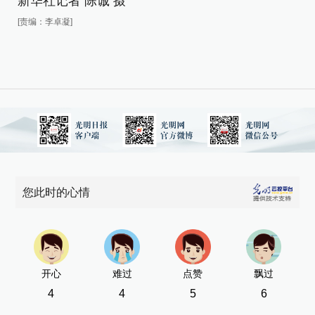
新华社记者 陈诚 摄
[责
[责编：李卓凝]
您此时的心情
开心
难过
点赞
飘过
4
4
5
6