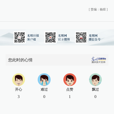
[
责编：杨煜
]
您此时的心情
开心
难过
点赞
飘过
3
0
1
0