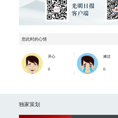
您此时的心情
开心
难过
0
0
独家策划