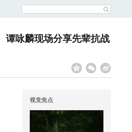
桦、谭咏麟现场分享先辈抗战
视觉焦点