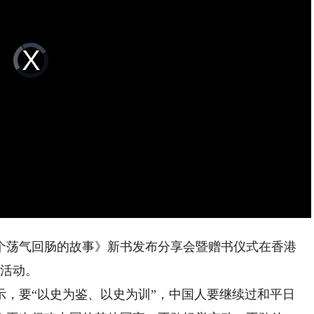
Video
Player
is
loading.
荡气回肠的故事》新书发布分享会暨赠书仪式在香港
席活动。
要“以史为鉴、以史为训”，中国人要继续过和平日