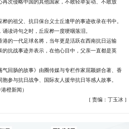
心再次侵略中国的其他国家，不敢轻举妄动、不敢放
桦的祖父、抗日保台义士丘逢甲的事迹收录在书中。
，诵读诗句之时，丘应桦一度哽咽落泪。
港的一代足球名將，当年更是活跃在西南抗日运输
亲的抗战事迹并表示，在他心目中，父亲一直都是英
气回肠的故事》由圈传媒与专栏作家屈颖妍合著、香
同胞参与抗日战争、国际友人援华抗日等感人故事。
香港橙新闻）
[
责编：丁玉冰
]