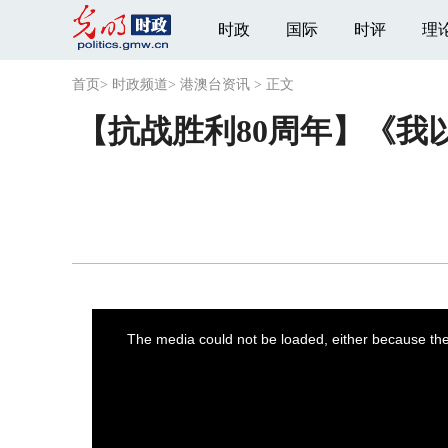
时政
国际
时评
理
首页
>
时政频道
>
港澳台资讯
>
正文
【抗战胜利80周年】《我
This
is
a
The media could not be loaded, either because the 
modal
window.