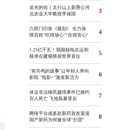
追光的你｜太行山上新愚公河
3
北农业大学教授李保国
六部门印发《规划》 全力保
4
障百姓"吃得放心""住得安心"
1.25亿千瓦！我国核电在运和
5
核准在建规模居世界首位
"有共鸣的故事"让年轻人奔向
6
影院
"电影+"激发新活力
休达非法移民越境事件已致约
7
百人死亡
飞地风暴背后
网络平台成多款新药首发渠道
8
国产新药为何被全球"扫货"