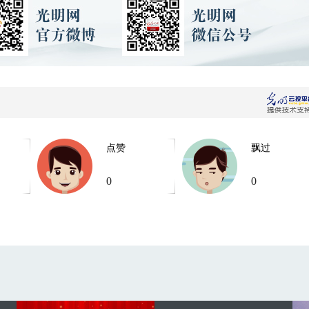
点赞
飘过
0
0