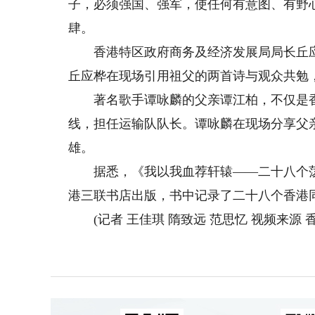
子，必须强国、强军，使任何有意图、有野
肆。
香港特区政府商务及经济发展局局长丘应
丘应桦在现场引用祖父的两首诗与观众共勉
著名歌手谭咏麟的父亲谭江柏，不仅是香
线，担任运输队队长。谭咏麟在现场分享父
雄。
据悉，《我以我血荐轩辕——二十八个荡
港三联书店出版，书中记录了二十八个香港
(记者 王佳琪 隋致远 范思忆 视频来源 