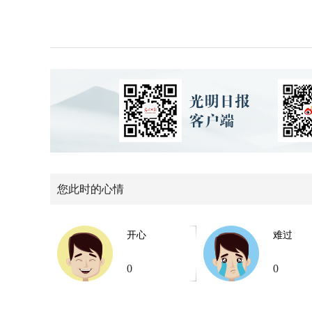
您此时的心情
开心
难过
0
0