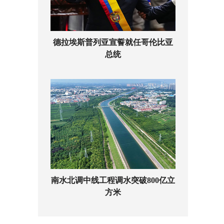
德拉埃斯普列亚宣誓就任哥伦比亚
总统
南水北调中线工程调水突破800亿立
方米