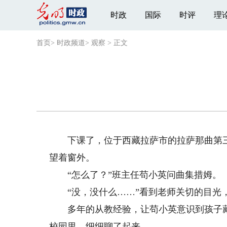
时政
国际
时评
理
首页
>
时政频道
>
观察
>
正文
下课了，位于西藏拉萨市的拉萨那曲第三
望着窗外。
“怎么了？”班主任苟小英问曲集措姆。
“没，没什么……”看到老师关切的目光
多年的从教经验，让苟小英意识到孩子藏
校园里，细细聊了起来。