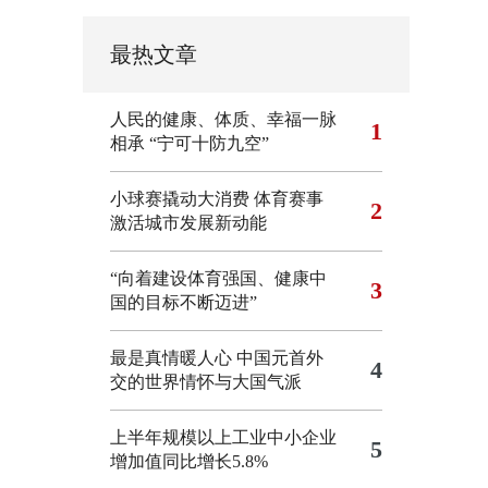
最热文章
人民的健康、体质、幸福一脉
1
相承
“宁可十防九空”
小球赛撬动大消费 体育赛事
2
激活城市发展新动能
“向着建设体育强国、健康中
3
国的目标不断迈进”
最是真情暖人心 中国元首外
4
交的世界情怀与大国气派
上半年规模以上工业中小企业
5
增加值同比增长5.8%