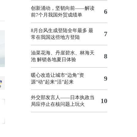
创新涌动，坚韧向前——解读
6
前7个月我国外贸成绩单
8月台风生成登陆全年最多 最
7
常在我国这些地方登陆
油菜花海、丹崖碧水、林海天
8
池 解锁各地夏日体验
暖心改造让城市“边角”资
9
源“动”起来“活”起来
外交部发言人——日本执政当
10
局应停止在核问题上玩火