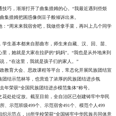
技巧，渐渐打开了曲集措姆的心。“我最近遇到些烦
，曲集措姆把困惑像倒豆子般倾诉出来。
：“周末来我宿舍吧，我做些拿手菜，再叫上几个同学
学生基本都来自那曲市，师生来自藏、汉、回、苗、
里，她就是大家在拉萨的“妈妈”。“我也是从外地来到
说，“在这里，我就是孩子们的家人。”
政教育大会、思政课程等平台，常态化开展民族团结宣
族团结示范林等，也营造了浓厚的民族团结进步氛
去年荣获“全国民族团结进步模范集体”称号。
花处处绽放。截至目前，全自治区已创建铸牢中华民
、示范班级499个、示范宿舍491个、模范个人499
组织示范点，10所学校荣获“全国铸牢中华民族共同体意