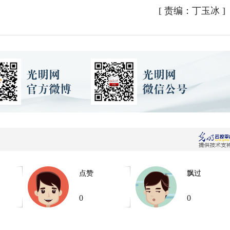
[
责编：丁玉冰
]
点赞
飘过
0
0