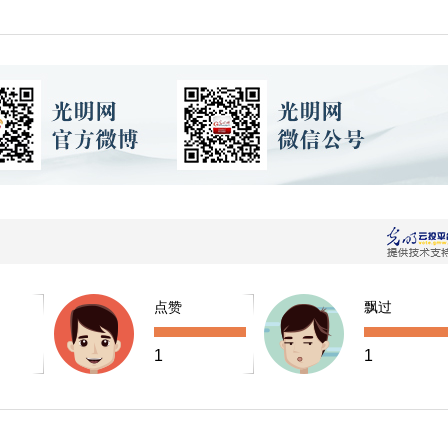
点赞
飘过
1
1