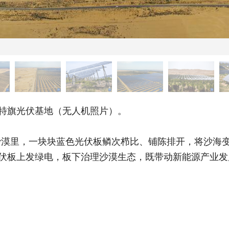
特旗光伏基地（无人机照片）。
里，一块块蓝色光伏板鳞次栉比、铺陈排开，将沙海变成
光伏板上发绿电，板下治理沙漠生态，既带动新能源产业