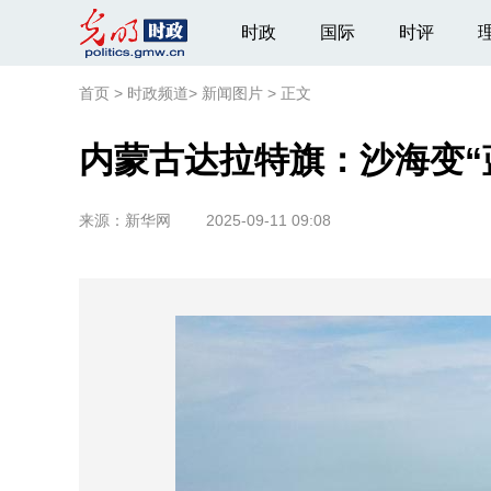
时政
国际
时评
首页
>
时政频道
>
新闻图片
>
正文
内蒙古达拉特旗：沙海变“
来源：
新华网
2025-09-11 09:08