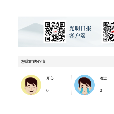
您此时的心情
开心
难过
0
0