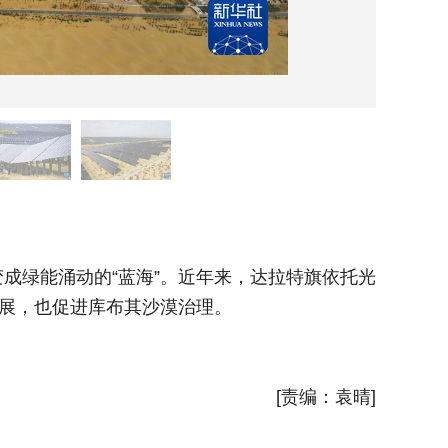
这是9
绿能涌动的“蓝海”。近年来，达拉特旗依托光
内蒙古
发展，也促进库布其沙漠治理。
伏基地建
新华社
[责编：袁晴]