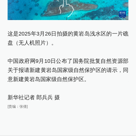
这是2025年3月26日拍摄的黄岩岛浅水区的一片礁
这
盘（无人机照片）。
的
中国政府网9月10日公布了国务院批复自然资源部
中
关于报请新建黄岩岛国家级自然保护区的请示，同
关
意新建黄岩岛国家级自然保护区。
意
新华社记者 郎兵兵 摄
新
[责编：张倩]
[责