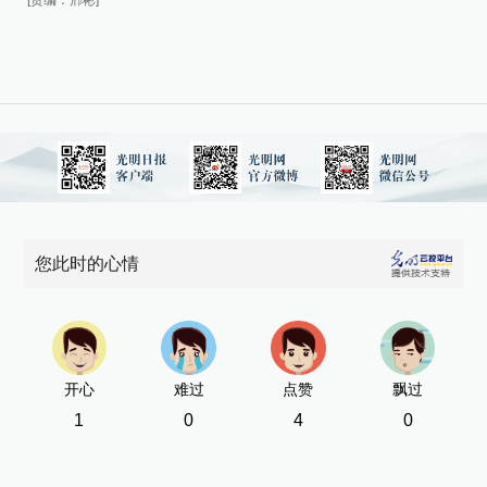
[责编：邢彬]
[责
您此时的心情
开心
难过
点赞
飘过
1
0
4
0