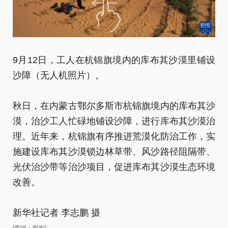
9月12日，工人在杭锦旗境内的库布其沙漠里铺设
这
沙障（无人机照片）。
人
秋日，在内蒙古鄂尔多斯市杭锦旗境内的库布其沙
秋
漠，治沙工人忙碌地铺设沙障，进行库布其沙漠治
漠
理。近年来，杭锦旗有序推进荒漠化防治工作，实
理
施建设库布其沙漠锁边林草带、风沙路径阻隔带、
施
光伏治沙带等治沙项目，促进库布其沙漠生态环境
光
改善。
改
新华社记者 李志鹏 摄
新